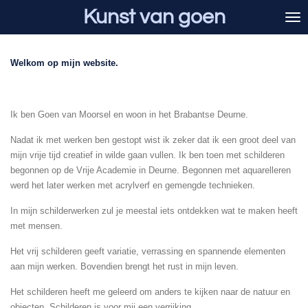
Kunst van goen
Ga
direct
naar
de
Welkom op mijn website.
hoofdinhoud
Ik ben Goen van Moorsel en woon in het Brabantse Deurne.
Nadat ik met werken ben gestopt wist ik zeker dat ik een groot deel van
mijn vrije tijd creatief in wilde gaan vullen. Ik ben toen met schilderen
begonnen op de Vrije Academie in Deurne. Begonnen met aquarelleren
werd het later werken met acrylverf en gemengde technieken.
In mijn schilderwerken zul je meestal iets ontdekken wat te maken heeft
met mensen.
Het vrij schilderen geeft variatie, verrassing en spannende elementen
aan mijn werken. Bovendien brengt het rust in mijn leven.
Het schilderen heeft me geleerd om anders te kijken naar de natuur en
objecten. Schilderen is voor mij een verrijking.